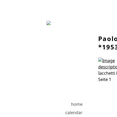
Paolo
*195
Iacchetti
Seite 1
home
calendar