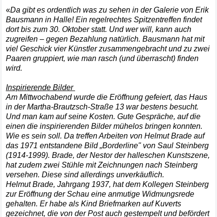
«
Da gibt es ordentlich was zu sehen in der Galerie von Erik
Bausmann in Halle! Ein regelrechtes Spitzentreffen findet
dort bis zum 30. Oktober statt. Und wer will, kann auch
zugreifen – gegen Bezahlung natürlich. Bausmann hat mit
viel Geschick vier Künstler zusammengebracht und zu zwei
Paaren gruppiert, wie man rasch (und überrascht) finden
wird.
Inspirierende Bilder
Am Mittwochabend wurde die Eröffnung gefeiert, das Haus
in der Martha-Brautzsch-Straße 13 war bestens besucht.
Und man kam auf seine Kosten. Gute Gespräche, auf die
einen die inspirierenden Bilder mühelos bringen konnten.
Wie es sein soll. Da treffen Arbeiten von Helmut Brade auf
das 1971 entstandene Bild „Borderline" von Saul Steinberg
(1914-1999). Brade, der Nestor der halleschen Kunstszene,
hat zudem zwei Stühle mit Zeichnungen nach Steinberg
versehen. Diese sind allerdings unverkäuflich.
Helmut Brade, Jahrgang 1937, hat dem Kollegen Steinberg
zur Eröffnung der Schau eine anmutige Widmungsrede
gehalten. Er habe als Kind Briefmarken auf Kuverts
gezeichnet, die von der Post auch gestempelt und befördert