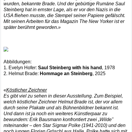
wurden, bekannte Brade. Und der gebürtige Rumäne Saul
Steinberg hat in ernster Lage, als er vor den Nazis in die
USA fliehen musste, die Stempel seiner Papiere gefälscht.
Mit seinen Arbeiten für das Magazin The New Yorker ist er
später berühmt geworden.»
Abbildungen:
1. Evelyn Hofer:
Saul Steinberg with his hand
, 1978
2. Helmut Brade:
Hommage an Steinberg
, 2025
«
Köstlicher Zeichner
Es gibt viel zu sehen in dieser Ausstellung. Zum Beispiel,
welch köstlicher Zeichner Helmut Brade ist, der vor allem
durch seine Plakate und als Bühnenbildner bekannt ist.
Und dann ist ja noch ein weiteres Künstlerpaar zu
bewundern: Erik Bausmann konfrontiert zwei „Wilde"
miteinander – den Star Sigmar Polke (1941-2010) und den
noch jungen Florian Gröschl aus Halle. Polke hatte sich mit